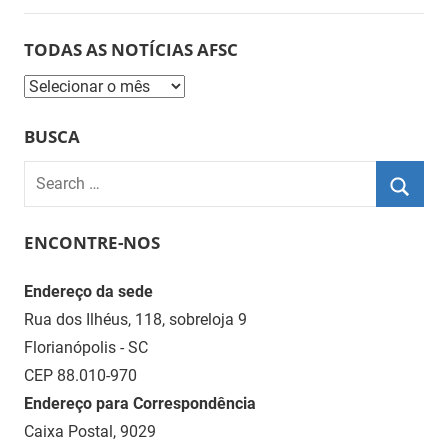
TODAS AS NOTÍCIAS AFSC
Todas
as
BUSCA
Notícias
AFSC
Search
for:
Searc
ENCONTRE-NOS
Endereço da sede
Rua dos Ilhéus, 118, sobreloja 9
Florianópolis - SC
CEP 88.010-970
Endereço para Correspondência
Caixa Postal, 9029