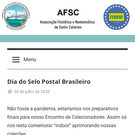
Skip
to
content
Menu
Dia do Selo Postal Brasileiro
30 de julho de 2020
Romeu
Sem
Trauer
categoria
Não fosse a pandemia, estaríamos nos preparativos
finais para nosso Encontro de Colecionadores. Assim só
nos resta comemorar “indoor” aprimorando nossas
coleções.