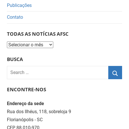
Publicações
Contato
TODAS AS NOTÍCIAS AFSC
Todas
as
BUSCA
Notícias
AFSC
Search
for:
Searc
ENCONTRE-NOS
Endereço da sede
Rua dos Ilhéus, 118, sobreloja 9
Florianópolis - SC
CEP 88.010-970