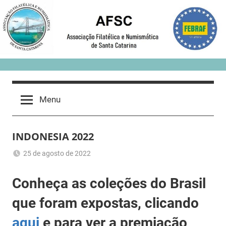
Skip
to
content
Menu
INDONESIA 2022
25 de agosto de 2022
Romeu
Exposição
Trauer
Conheça as coleções do Brasil
que foram expostas, clicando
aqui
e para ver a premiação