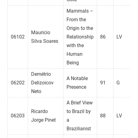
Mammals –
From the
Origin to the
Mauricio
06102
Relationship
86
LV
Silva Soares
with the
Human
Being
Demétrio
A Notable
06202
Delizoicov
91
G
Presence
Neto
A Brief View
Ricardo
to Brazil by
06203
88
LV
Jorge Pinet
a
Brazilianist