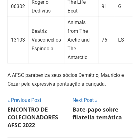
Rogerio
The Life
06302
91
G
Dedivitis
Beat
Animals
Beatriz
from The
13103
Vasconcellos
Arctic and
76
LS
Espindola
The
Antarctic
A AFSC parabeniza seus sócios Demétrio, Maurício e
Cezar pela expressiva pontuação alcançada.
Navegação
Previous Post
Next Post
ENCONTRO DE
Bate-papo sobre
de
COLECIONADORES
filatelia temática
AFSC 2022
Post