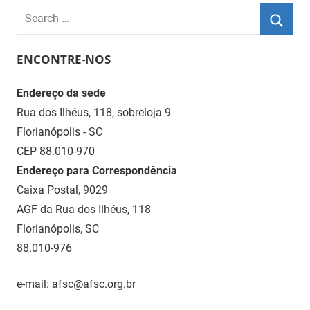
AFSC
Search
for:
Searc
ENCONTRE-NOS
Endereço da sede
Rua dos Ilhéus, 118, sobreloja 9
Florianópolis - SC
CEP 88.010-970
Endereço para Correspondência
Caixa Postal, 9029
AGF da Rua dos Ilhéus, 118
Florianópolis, SC
88.010-976
e-mail: afsc@afsc.org.br