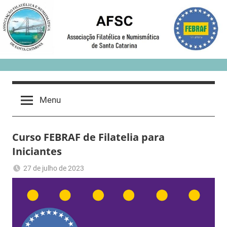
Skip
to
content
Menu
Curso FEBRAF de Filatelia para
Iniciantes
27 de julho de 2023
Romeu
Sem
Trauer
categoria