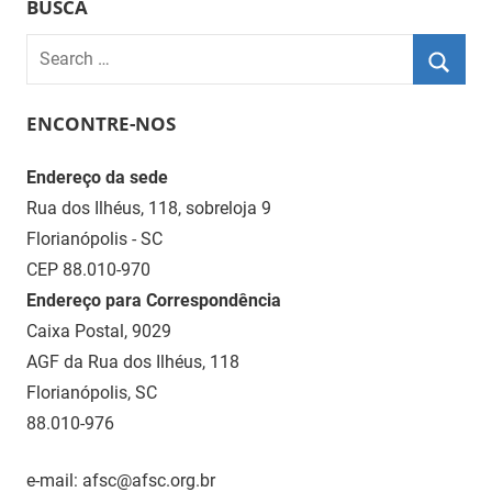
BUSCA
Notícias
AFSC
Search
for:
Searc
ENCONTRE-NOS
Endereço da sede
Rua dos Ilhéus, 118, sobreloja 9
Florianópolis - SC
CEP 88.010-970
Endereço para Correspondência
Caixa Postal, 9029
AGF da Rua dos Ilhéus, 118
Florianópolis, SC
88.010-976
e-mail: afsc@afsc.org.br