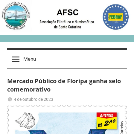
Skip
to
content
Menu
Mercado Público de Floripa ganha selo
comemorativo
4 de outubro de 2023
Romeu
Sem
Trauer
categoria