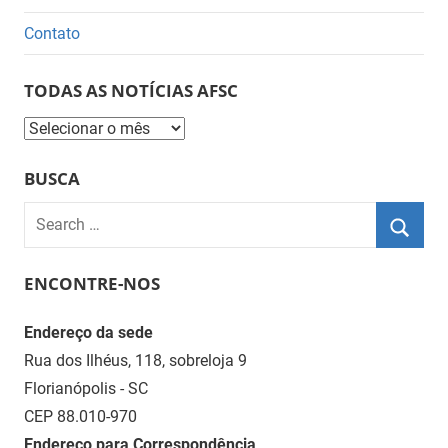
Contato
TODAS AS NOTÍCIAS AFSC
Todas
as
BUSCA
Notícias
AFSC
Search
for:
Searc
ENCONTRE-NOS
Endereço da sede
Rua dos Ilhéus, 118, sobreloja 9
Florianópolis - SC
CEP 88.010-970
Endereço para Correspondência