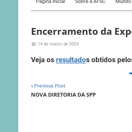
Página inicial
Sobre a AFSC
Mundo 
Encerramento da Expo
14 de março de 2024
Romeu
Sem
Veja os
resultado
s obtidos pelo
Trauer
categoria
Navegação
Previous Post
NOVA DIRETORIA DA SPP
de
Post