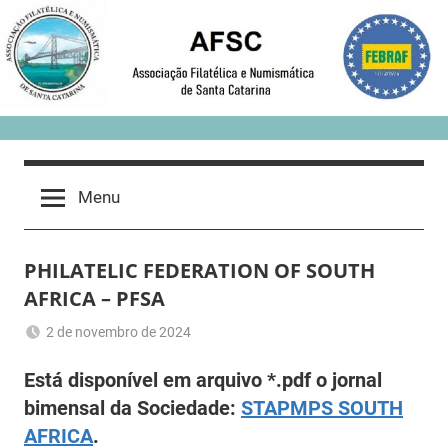
Skip
to
content
Menu
PHILATELIC FEDERATION OF SOUTH
AFRICA – PFSA
2 de novembro de 2024
Romeu
Sem
Está disponível em arquivo *.pdf o jornal
Trauer
categoria
bimensal da Sociedade:
STAPMPS SOUTH
AFRICA
.