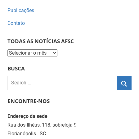
Publicações
Contato
TODAS AS NOTÍCIAS AFSC
Todas
as
BUSCA
Notícias
AFSC
Search
for:
Searc
ENCONTRE-NOS
Endereço da sede
Rua dos Ilhéus, 118, sobreloja 9
Florianópolis - SC