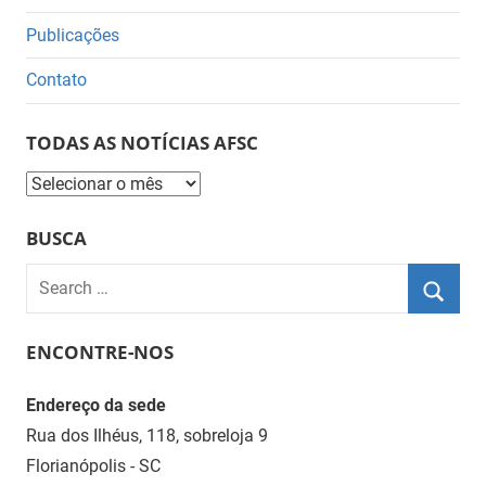
Publicações
Contato
TODAS AS NOTÍCIAS AFSC
Todas
as
BUSCA
Notícias
AFSC
Search
for:
Searc
ENCONTRE-NOS
Endereço da sede
Rua dos Ilhéus, 118, sobreloja 9
Florianópolis - SC