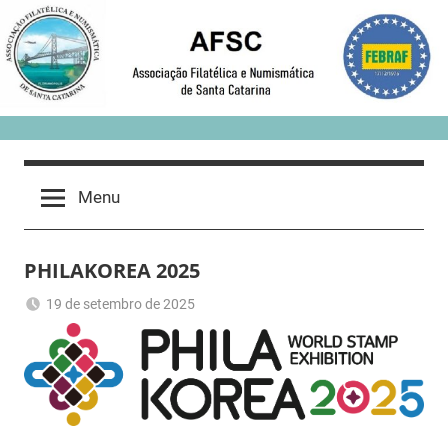
Skip
to
content
Menu
PHILAKOREA 2025
19 de setembro de 2025
Romeu
Sem
Trauer
categoria