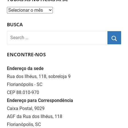
Todas
as
BUSCA
Notícias
AFSC
Search
for:
Searc
ENCONTRE-NOS
Endereço da sede
Rua dos Ilhéus, 118, sobreloja 9
Florianópolis - SC
CEP 88.010-970
Endereço para Correspondência
Caixa Postal, 9029
AGF da Rua dos Ilhéus, 118
Florianópolis, SC