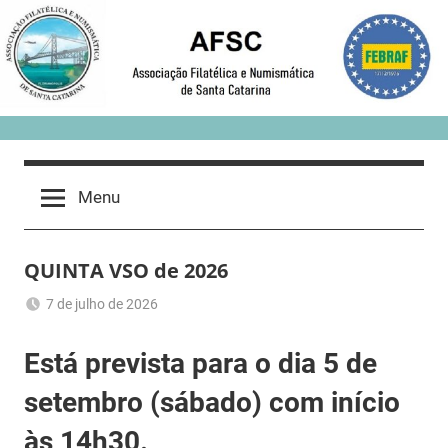
Skip
to
content
Menu
QUINTA VSO de 2026
7 de julho de 2026
Romeu
Sem
Trauer
categoria
Está prevista para o dia 5 de
setembro (sábado) com início
às 14h30.