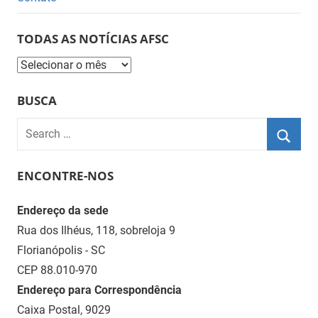
TODAS AS NOTÍCIAS AFSC
Todas
as
BUSCA
Notícias
AFSC
Search
for:
Searc
ENCONTRE-NOS
Endereço da sede
Rua dos Ilhéus, 118, sobreloja 9
Florianópolis - SC
CEP 88.010-970
Endereço para Correspondência
Caixa Postal, 9029