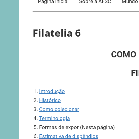
Página inicial
Sobre a AFSC
Mundo 
Filatelia 6
COMO 
F
Introdução
Histórico
Como colecionar
Terminologia
Formas de expor (Nesta página)
Estimativa de dispêndios